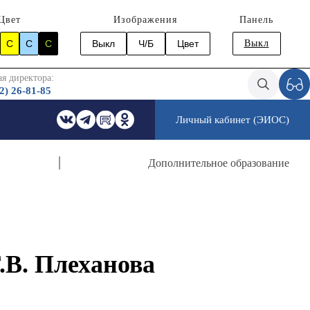
Цвет
Изображения
Панель
C
C
C
Выкл
Ч/Б
Цвет
Выкл
я директора:
2) 26-81-85
Личный кабинет (ЭИОС)
Дополнительное образование
.В. Плеханова