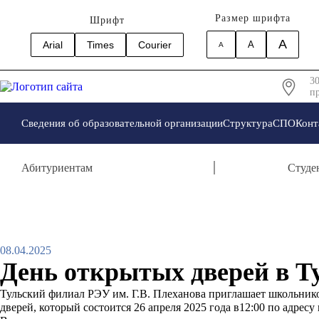
Размер шрифта
Шрифт
A
Arial
Times
Courier
A
A
30
пр
Сведения об образовательной организации
Структура
СПО
Конт
Абитуриентам
Студе
08.04.2025
День открытых дверей в Т
Тульский филиал РЭУ им. Г.В. Плеханова приглашает школьнико
дверей, который состоится 26 апреля 2025 года в12:00 по адресу г