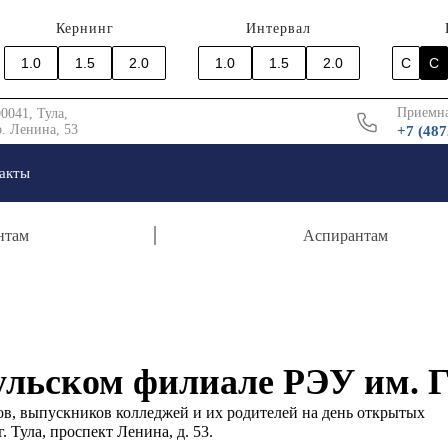
Кернинг
Интервал
1.0
1.5
2.0
1.0
1.5
2.0
C
C
Приемна
0041, Тула,
. Ленина, 53
+7 (487
акты
нтам
Аспирантам
ульском филиале РЭУ им. Г
в, выпускников колледжей и их родителей на день открытых
. Тула, проспект Ленина, д. 53.