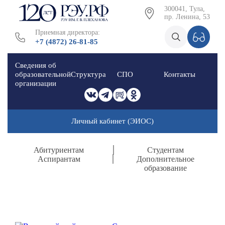
300041, Тула,
пр. Ленина, 53
Приемная директора:
+7 (4872) 26-81-85
Сведения об
образовательной
Структура
СПО
Контакты
организации
Личный кабинет (ЭИОС)
Абитуриентам
Студентам
Аспирантам
Дополнительное
образование