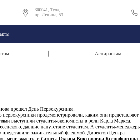
300041, Тула,
пр. Ленина, 53
акты
нтам
Аспирантам
нова прошел День Первокурсника.
 первокурсники продемонстрировали, каким они представляют
телями выступили студенты-экономисты в роли Карла Маркса,
есенского, давшие напутствие студентам. А студенты-менеджер
» представили зажигательный флешмоб. Директор Центра
дры менеджмента и бизнеса
Оксана Викторовна Ксенофонтова