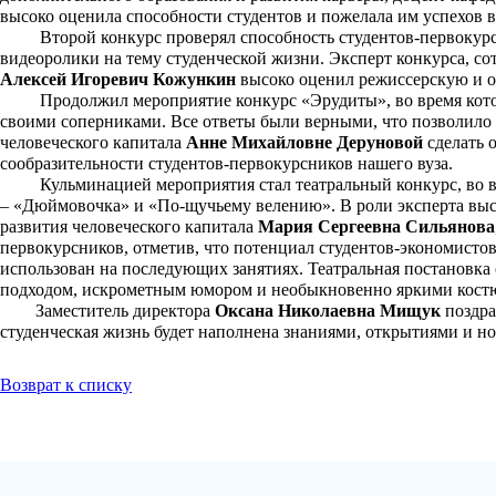
высоко оценила способности студентов и пожелала им успехов в
Второй конкурс проверял способность студентов-первокурсни
видеоролики на тему студенческой жизни. Эксперт конкурса, с
Алексей Игоревич Кожункин
высоко оценил режиссерскую и о
Продолжил мероприятие конкурс «Эрудиты», во время которо
своими соперниками. Все ответы были верными, что позволило
человеческого капитала
Анне Михайловне Деруновой
сделать 
сообразительности студентов-первокурсников нашего вуза.
Кульминацией мероприятия стал театральный конкурс, во вре
– «Дюймовочка» и «По-щучьему велению». В роли эксперта выс
развития человеческого капитала
Мария Сергеевна Сильянова
первокурсников, отметив, что потенциал студентов-экономистов
использован на последующих занятиях. Театральная постановка
подходом, искрометным юмором и необыкновенно яркими кост
Заместитель директора
Оксана Николаевна Мищук
поздра
студенческая жизнь будет наполнена знаниями, открытиями и 
Возврат к списку