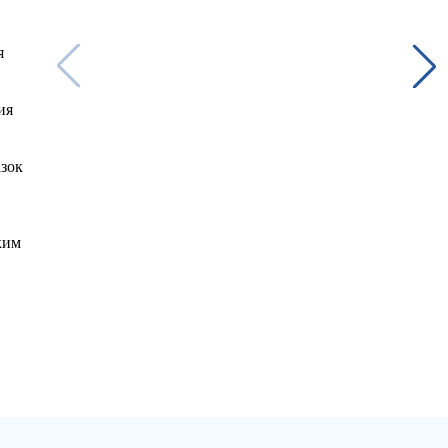
я
ия
зок
ким