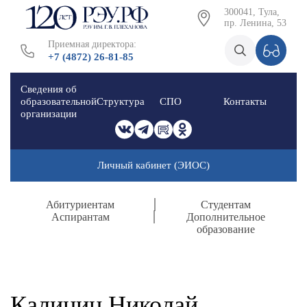
300041, Тула,
пр. Ленина, 53
Приемная директора:
+7 (4872) 26-81-85
Сведения об
образовательной
Структура
СПО
Контакты
организации
Личный кабинет (ЭИОС)
Абитуриентам
Студентам
Аспирантам
Дополнительное
образование
Калинин Николай