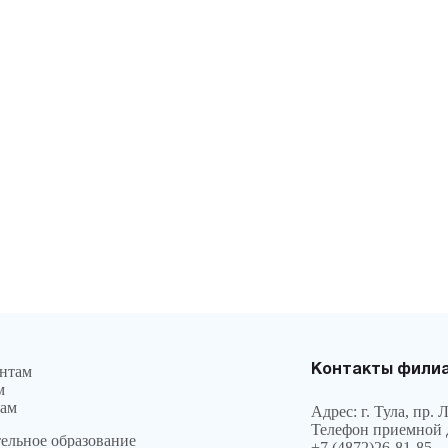
нтам
Контакты филиа
м
ам
Адрес: г. Тула, пр. 
Телефон приемной 
ельное образование
+7 (4872)26-81-85