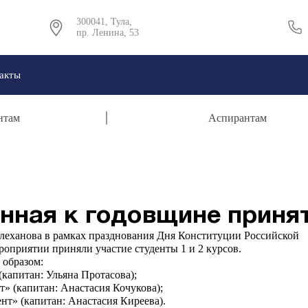
300041, Тула,
пр. Ленина, 53
акты
нтам
Аспирантам
енная к годовщине приня
 Плеханова в рамках празднования Дня Конституции Российской
роприятии приняли участие студенты 1 и 2 курсов.
 образом:
(капитан: Ульяна Протасова);
т» (капитан: Анастасия Кочукова);
ент» (капитан: Анастасия Киреева).