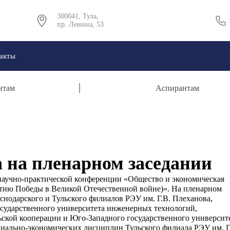
300041, Тула,
пр. Ленина, 53
акты
нтам
Аспирантам
а на пленарном заседании
научно-практической конференции «Общество и экономическая
етию Победы в Великой Отечественной войне)». На пленарном
снодарского и Тульского филиалов РЭУ им. Г.В. Плеханова,
осударственного университета инженерных технологий,
ьской кооперации и Юго-Западного государственного университе
иально-экономических дисциплин Тульского филиала РЭУ им. Г